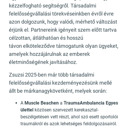
kézzelfogható segítségről. Társadalmi
felelősségvállalási törekvéseinkben évről évre
azon dolgozunk, hogy valódi, mérhető változást
érjünk el. Partnereink igényeit szem előtt tartva
célzottan, átláthatóan és hosszú
távon elköteleződve támogatunk olyan ügyeket,
amelyek hozzájárulnak az emberek
életminőségének javításához.
Zsuzsi 2025-ben már több társadalmi
felelősségvállalási kezdeményezésünk mellé
állt be márkanagykövetként, melyek során:
A
Muscle Beachen
a
TraumaAmbulancia Egyes
ülettel
közösen szervezett kerekasztal-
beszélgetésen vett részt, ahol szó esett sportolói
traumákról és azok lehetséges feldolgozásairól.