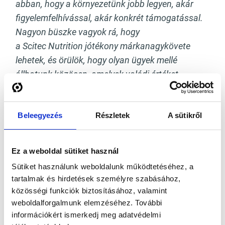
abban, hogy a környezetünk jobb legyen, akár
figyelemfelhívással, akár konkrét támogatással.
Nagyon büszke vagyok rá, hogy
a Scitec Nutrition jótékony márkanagykövete
lehetek, és örülök, hogy olyan ügyek mellé
állhatunk közösen, amelyek valódi értéket
teremtenek”
– osztotta meg gondolatait
Zsuzsanna.
Beleegyezés
Részletek
A sütikről
Ez a weboldal sütiket használ
Sütiket használunk weboldalunk működtetéséhez, a
tartalmak és hirdetések személyre szabásához,
közösségi funkciók biztosításához, valamint
weboldalforgalmunk elemzéséhez. További
információkért ismerkedj meg adatvédelmi