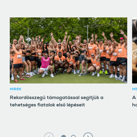
HÍREK
HÍ
Rekordösszegű támogatással segítjük a
A 
tehetséges fiatalok első lépéseit
ho