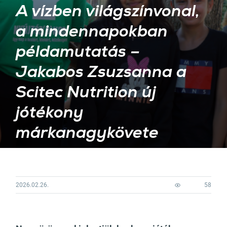
A vízben világszínvonal,
a mindennapokban
példamutatás –
Jakabos Zsuzsanna a
Scitec Nutrition új
jótékony
márkanagykövete
2026.02.26.
58