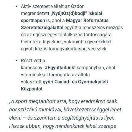
Aktív szerepet vállalt az Ózdon
megrendezett
„NyújtÓz(d)kodj!” iskolai
sportnapon
is, ahol a
Magyar Református
Szeretetszolgálattal
együtt a rendszeres mozgás
és az egészséges táplálkozás fontosságára
hívta fel a figyelmet, valamint a gyerekekkel
együtt közös tornagyakorlatsort végeztek.
Részt vett a
karácsonyi
#Együttadunk!
kampányban, ahol
vitaminokkal támogatta az általa
választott
győri Család- és Gyermekjóléti
Központot
.
„A sport megtanított arra, hogy eredményt csak
hosszú távú munkával, következetességgel lehet
elérni – és szerintem a segítségnyújtás is ilyen.
Hiszek abban, hogy mindenkinek lehet szerepe