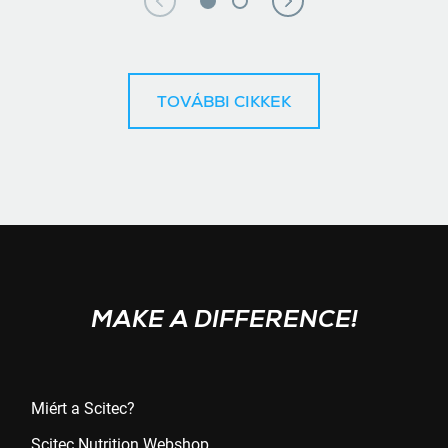
TOVÁBBI CIKKEK
MAKE A DIFFERENCE!
ALSÓ MENÜ
Miért a Scitec?
Scitec Nutrition Webshop