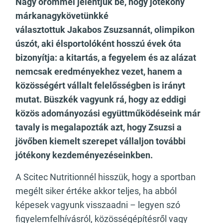
Nagy örömmel jelentjük be, hogy jótékony
márkanagykövetünkké
választottuk Jakabos Zsuzsannát, olimpikon
úszót, aki élsportolóként hosszú évek óta
bizonyítja: a kitartás, a fegyelem és az alázat
nemcsak eredményekhez vezet, hanem a
közösségért vállalt felelősségben is irányt
mutat. Büszkék vagyunk rá, hogy az eddigi
közös adományozási együttműködéseink már
tavaly is megalapozták azt, hogy Zsuzsi a
jövőben kiemelt szerepet vállaljon további
jótékony kezdeményezéseinkben.
A Scitec Nutritionnél hisszük, hogy a sportban
megélt siker értéke akkor teljes, ha abból
képesek vagyunk visszaadni – legyen szó
figyelemfelhívásról, közösségépítésről vagy