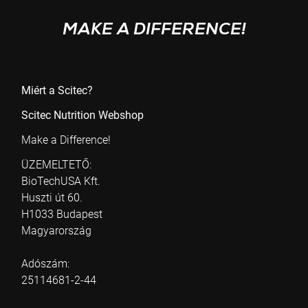
MAKE A DIFFERENCE!
ALSÓ MENÜ
Miért a Scitec?
Scitec Nutrition Webshop
Make a Difference!
ÜZEMELTETŐ:
BioTechUSA Kft.
Huszti út 60.
H1033 Budapest
Magyarország
Adószám:
25114681-2-44