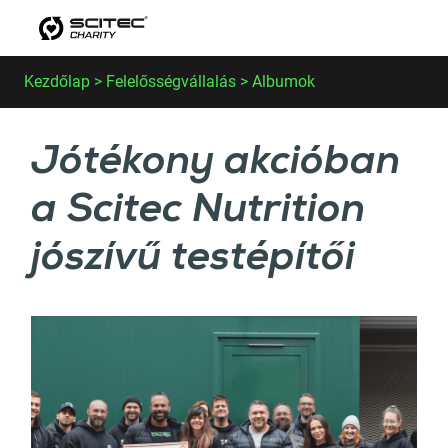
Ugrás a tartalomhoz
Kezdőlap
>
Felelősségvállalás
>
Albumok
Jótékony akcióban
a Scitec Nutrition
jószívű testépítői